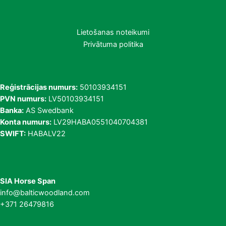
Lietošanas noteikumi
Privātuma politika
Reģistrācijas numurs:
50103934151
PVN numurs:
LV50103934151
Banka:
AS Swedbank
Konta numurs:
LV29HABA0551040704381
SWIFT:
HABALV22
SIA Horse Span
info@balticwoodland.com
+371 26479816