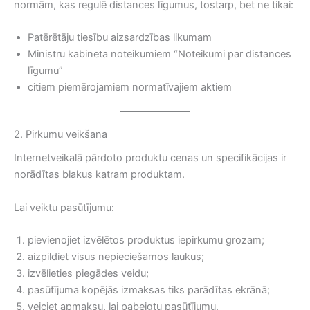
normām, kas regulē distances līgumus, tostarp, bet ne tikai:
Patērētāju tiesību aizsardzības likumam
Ministru kabineta noteikumiem “Noteikumi par distances
līgumu”
citiem piemērojamiem normatīvajiem aktiem
2. Pirkumu veikšana
Internetveikalā pārdoto produktu cenas un specifikācijas ir
norādītas blakus katram produktam.
Lai veiktu pasūtījumu:
pievienojiet izvēlētos produktus iepirkumu grozam;
aizpildiet visus nepieciešamos laukus;
izvēlieties piegādes veidu;
pasūtījuma kopējās izmaksas tiks parādītas ekrānā;
veiciet apmaksu, lai pabeigtu pasūtījumu.