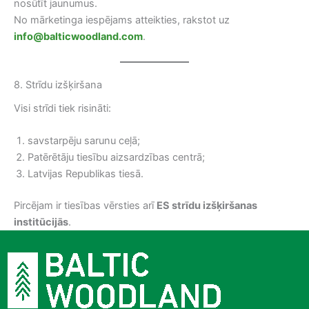
nosūtīt jaunumus.
No mārketinga iespējams atteikties, rakstot uz
info@balticwoodland.com
.
8. Strīdu izšķiršana
Visi strīdi tiek risināti:
savstarpēju sarunu ceļā;
Patērētāju tiesību aizsardzības centrā;
Latvijas Republikas tiesā.
Pircējam ir tiesības vērsties arī
ES strīdu izšķiršanas
institūcijās
.