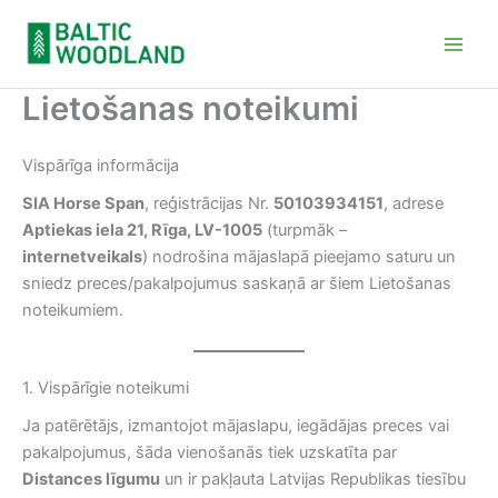
Skip
to
content
Lietošanas noteikumi
Vispārīga informācija
SIA Horse Span
, reģistrācijas Nr.
50103934151
, adrese
Aptiekas iela 21, Rīga, LV-1005
(turpmāk –
internetveikals
) nodrošina mājaslapā pieejamo saturu un
sniedz preces/pakalpojumus saskaņā ar šiem Lietošanas
noteikumiem.
1. Vispārīgie noteikumi
Ja patērētājs, izmantojot mājaslapu, iegādājas preces vai
pakalpojumus, šāda vienošanās tiek uzskatīta par
Distances līgumu
un ir pakļauta Latvijas Republikas tiesību