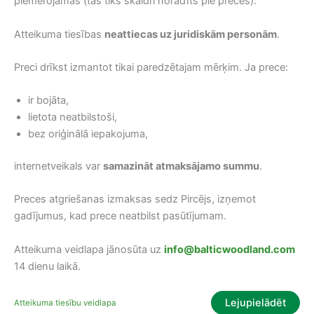
piemērojamas (tas tiks skaidri norādīts pie preces).
Atteikuma tiesības
neattiecas uz juridiskām personām
.
Preci drīkst izmantot tikai paredzētajam mērķim. Ja prece:
ir bojāta,
lietota neatbilstoši,
bez oriģinālā iepakojuma,
internetveikals var
samazināt atmaksājamo summu
.
Preces atgriešanas izmaksas sedz Pircējs, izņemot
gadījumus, kad prece neatbilst pasūtījumam.
Atteikuma veidlapa jānosūta uz
info@balticwoodland.com
14 dienu laikā.
Lejupielādēt
Atteikuma tiesību veidlapa