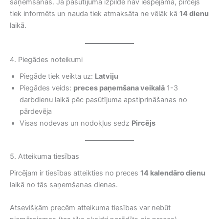
saņemšanas. Ja pasūtījuma izpilde nav iespējama, pircējs
tiek informēts un nauda tiek atmaksāta ne vēlāk kā
14 dienu
laikā.
4. Piegādes noteikumi
Piegāde tiek veikta uz:
Latviju
Piegādes veids:
preces paņemšana veikalā
1-3
darbdienu laikā pēc pasūtījuma apstiprināšanas no
pārdevēja
Visas nodevas un nodokļus sedz
Pircējs
5. Atteikuma tiesības
Pircējam ir tiesības atteikties no preces
14 kalendāro dienu
laikā no tās saņemšanas dienas.
Atsevišķām precēm atteikuma tiesības var nebūt