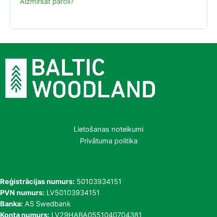
Aizmirsāt paroli?
Lietošanas noteikumi
Privātuma politika
Reģistrācijas numurs:
50103934151
PVN numurs:
LV50103934151
Banka:
AS Swedbank
Konta numurs:
LV29HABA0551040704381