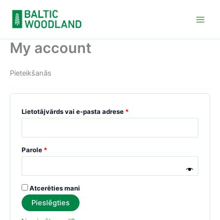
Skip
to
content
My account
Pieteikšanās
Obligāts
Lietotājvārds vai e-pasta adrese
*
Obligāts
Parole
*
Atcerēties mani
Pieslēgties